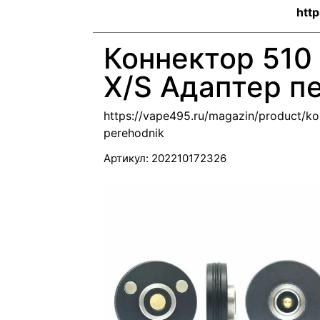
htt
Коннектор 510
X/S Адаптер п
https://vape495.ru/magazin/product/k
perehodnik
Артикул:
202210172326